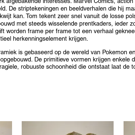
rk afgebakende interesses. Marvel Comics, actio
. De striptekeningen en beeldverhalen die hij maa
e kwijt kan. Tom tekent zeer snel vanuit de losse po
bouwd met steeds wisselende prentkaders, ieder 
tift worden frame per frame tot een verhaal gekne
ntieel herkenningselement krijgen.
eramiek is gebaseerd op de wereld van Pokemon en 
 opgebouwd. De primitieve vormen krijgen enkele d
fragiele, robuuste schoonheid die ontstaat laat de 
.