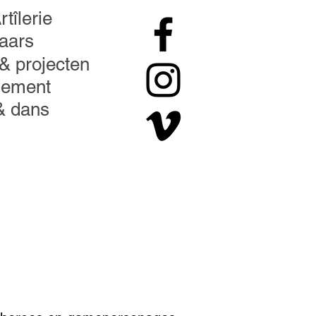
rtîlerie
aars
& projecten
sement
& dans